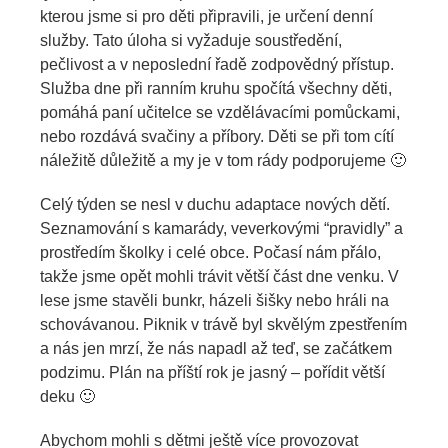
kterou jsme si pro děti připravili, je určení denní
služby. Tato úloha si vyžaduje soustředění,
pečlivost a v neposlední řadě zodpovědný přístup.
Služba dne při ranním kruhu spočítá všechny děti,
pomáhá paní učitelce se vzdělávacími pomůckami,
nebo rozdává svačiny a příbory. Děti se při tom cítí
náležitě důležitě a my je v tom rády podporujeme 🙂
Celý týden se nesl v duchu adaptace nových dětí.
Seznamování s kamarády, veverkovými “pravidly” a
prostředím školky i celé obce. Počasí nám přálo,
takže jsme opět mohli trávit větší část dne venku. V
lese jsme stavěli bunkr, házeli šišky nebo hráli na
schovávanou. Piknik v trávě byl skvělým zpestřením
a nás jen mrzí, že nás napadl až teď, se začátkem
podzimu. Plán na příští rok je jasný – pořídit větší
deku 🙂
Abychom mohli s dětmi ještě více provozovat