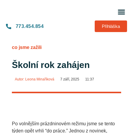
O děts
Pro 
Co jsme 
773.454.854
Přihláška
co jsme zažili
Školní rok zahájen
Autor:
Leona Minaříková
7 září, 2025
11:37
Po volnějším prázdninovém režimu jsme se tento
týden opět vrhli “do práce.” Jednou z novinek,